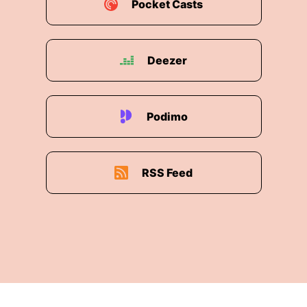
lieber dem Kollegen überlässt, wo jemand sich
Pocket Casts
unsichtbar macht.
00:02:43: Nicht das Bescheidenheit sondern aus
Deezer
Angst!
00:02:48: Im schlimmsten Fall kann Vobo in eine
echte soziale Angststörung wenden – eine
Podimo
Vermeidungsspirale, in der Betroffene immer
weniger handlungsfähig werden.
RSS Feed
00:03:00: Aber ich bin doch nur rücksichtsvoll,
sagen viele meine Klienten an dieser Stelle
und….
00:03:07: Genau hier wird es interessant.
00:03:11: Rücksicht oder Selbstaufgabe?
00:03:15: Es gibt einen feinen aber