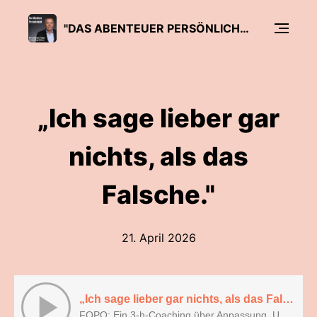
"DAS ABENTEUER PERSÖNLICHKEIT" VON ROLAND KOPP-WICHMANN
„Ich sage lieber gar
nichts, als das
Falsche."
21. April 2026
„Ich sage lieber gar nichts, als das Falsche."
FOPO: Ein 3-h-Coaching über Anpassung, Unsichtbarkeit und die Sehnsucht nach Zugehörigkeit.