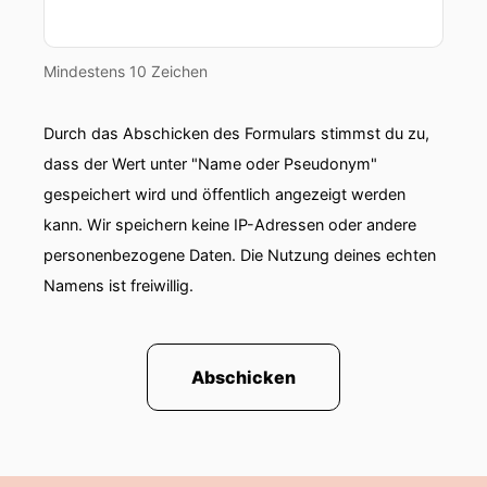
00:01:14: Sandra ist nicht inkompe- tent!
Mindestens 10 Zeichen
00:01:17: Sandra landet ein Team von zwölf
Leuten.
Durch das Abschicken des Formulars stimmst du zu,
00:01:21: Ihre Projekte laufen ihre Mitarbeiter
dass der Wert unter "Name oder Pseudonym"
schätzen sie aber Sandra lebt seit Jahren mit
gespeichert wird und öffentlich angezeigt werden
einem unsichtbaren Begleiter der er jede
kann. Wir speichern keine IP-Adressen oder andere
berufliche Situation vergiftet der permanenten
Angst davor, was andere über sie denken.
personenbezogene Daten. Die Nutzung deines echten
Namens ist freiwillig.
00:01:40: Auf Englisch gibt es dafür seit einiger
Zeit eine eingängige Abkürzung – FOPO Fear of
People's Opinion.
Abschicken
00:01:49: Und was harmlos klingt wie ein Trend
aus den sozialen Medien ist für viele Menschen
bitterer Berufsalterg.